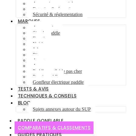
Accessoires essentiels
Entretien & réparations
Sécurité & réglementation
MARQUES
Aqua marina
Simple paddle
Fanatic
Naish
Jobe
Bic
Aquatone
Anomy
Paddle gonflable pas cher
Pagaie paddle
Gonfleur électrique paddle
TESTS & AVIS
TECHNIQUES & CONSEILS
BLOG
Sujets annexes autour du SUP
PADDLE GONFLABLE
COMPARATIFS & CLASSEMENTS
GUIDES PRATIQUES