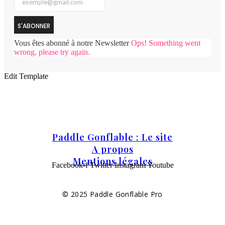
S'ABONNER
Vous êtes abonné à notre Newsletter
Ops! Something went
wrong, please try again.
Edit Template
Paddle Gonflable : Le site
A propos
Mentions légales
Facebook-f
Twitter
Instagram
Youtube
© 2025 Paddle Gonflable Pro