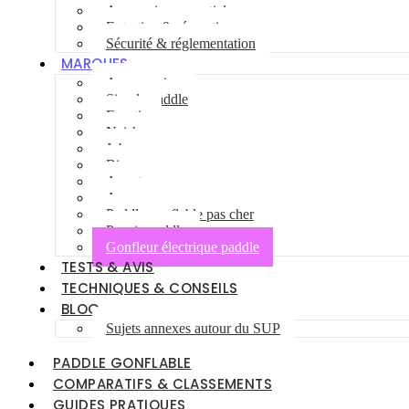
Accessoires essentiels
Entretien & réparations
Sécurité & réglementation
MARQUES
Aqua marina
Simple paddle
Fanatic
Naish
Jobe
Bic
Aquatone
Anomy
Paddle gonflable pas cher
Pagaie paddle
Gonfleur électrique paddle
TESTS & AVIS
TECHNIQUES & CONSEILS
BLOG
Sujets annexes autour du SUP
PADDLE GONFLABLE
COMPARATIFS & CLASSEMENTS
GUIDES PRATIQUES