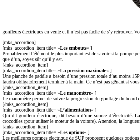
gonfleurs électriques en vente et il n’est pas facile de s’y retrouver. 
[mks_accordion]
[mks_accordion_item title= »
Les embouts
« ]
Probablement l’élément le plus important est de savoir si la pompe peu
que d’un, soyez sûr qu’il y est.
[/mks_accordion_item]
[mks_accordion_item title= »
La pression maximale
« ]
Une planche de paddle a besoin d’une pression totale d’au moins 15PSI
faudra obligatoirement terminer à la main. Ce n’est pas gênant si vous
[/mks_accordion_item]
[mks_accordion_item title= »
Le manomètre
« ]
Le manomètre permet de suivre la progression du gonflage du board de 
[/mks_accordion_item]
[mks_accordion_item title= »
L’alimentation
« ]
Qui dit gonfleur électrique, dit besoin d’une source d’électricité.
crocodiles (pour utiliser le moteur de la voiture). Attention, la longue
[/mks_accordion_item]
[mks_accordion_item title= »
Les options
« ]
Les meilleures pompes électrique de SUP proposent quelques options i