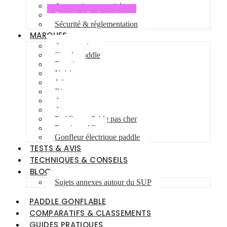
Accessoires essentiels
Entretien & réparations
Sécurité & réglementation
MARQUES
Aqua marina
Simple paddle
Fanatic
Naish
Jobe
Bic
Aquatone
Anomy
Paddle gonflable pas cher
Pagaie paddle
Gonfleur électrique paddle
TESTS & AVIS
TECHNIQUES & CONSEILS
BLOG
Sujets annexes autour du SUP
PADDLE GONFLABLE
COMPARATIFS & CLASSEMENTS
GUIDES PRATIQUES