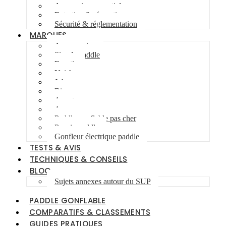
Accessoires essentiels
Entretien & réparations
Sécurité & réglementation
MARQUES
Aqua marina
Simple paddle
Fanatic
Naish
Jobe
Bic
Aquatone
Anomy
Paddle gonflable pas cher
Pagaie paddle
Gonfleur électrique paddle
TESTS & AVIS
TECHNIQUES & CONSEILS
BLOG
Sujets annexes autour du SUP
PADDLE GONFLABLE
COMPARATIFS & CLASSEMENTS
GUIDES PRATIQUES