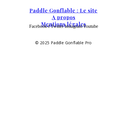
Paddle Gonflable : Le site
A propos
Mentions légales
Facebook-f
Twitter
Instagram
Youtube
© 2025 Paddle Gonflable Pro